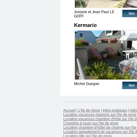
Josiane et Jean Paul LE
Voir
GOFF
Kermario
Michel Guegan
Voir
Accueil
|
L'Ile de Groix
|
Infos pratiques
|
Adh
Location vacances maisons sur l'ile de groix
Location vacances chambre d'hôte sur l'ile d
Chambre à louer sur l'ile de groix
Location chambre d'hôtel de charme sur l'ile
Location appartement de vacances sur l'ile d
Location gîte sur l'ile de groix