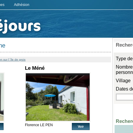
ues
Adhésion
he
Recherc
Type de
sur l' île de groix
Nombre
Le Méné
person
Village
Dates de
Recherc
Florence LE PEN
Voir