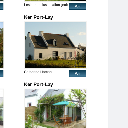
Les hortensias location groix
Voir
Ker Port-Lay
Catherine Hamon
Voir
Ker Port-Lay