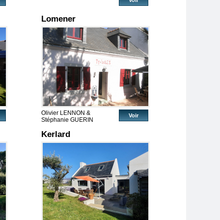
Voir
Lomener
Olivier LENNON &
Voir
Stéphanie GUERIN
Kerlard