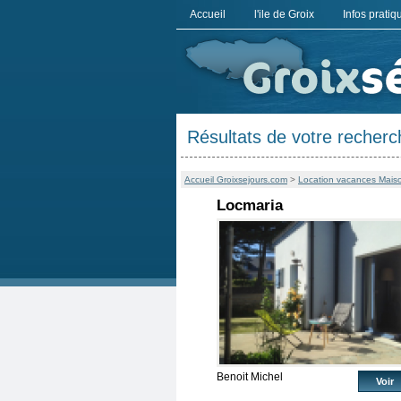
Accueil
l'ile de Groix
Infos pratiq
Résultats de votre recherc
Accueil Groixsejours.com
>
Location vacances Maison 
Locmaria
Benoit Michel
Voir