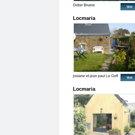
Didier Bruere
Voir
Locmaria
josiane et jean paul Le Goff
Voir
Locmaria