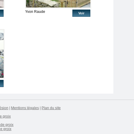
Yvon Raude
Voir
ésion
|
Mentions légales
|
Plan du site
e groix
 de groix
e groix