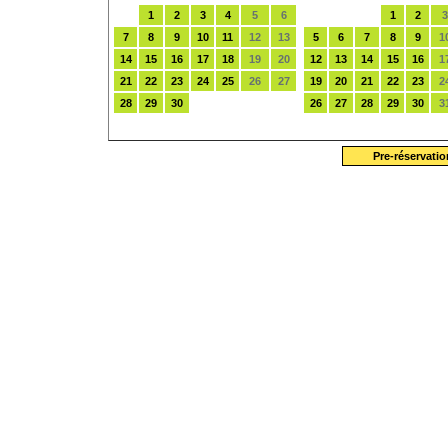
1
2
3
4
5
6
1
2
3
7
8
9
10
11
12
13
5
6
7
8
9
1
14
15
16
17
18
19
20
12
13
14
15
16
1
21
22
23
24
25
26
27
19
20
21
22
23
2
28
29
30
26
27
28
29
30
3
Pre-réservatio