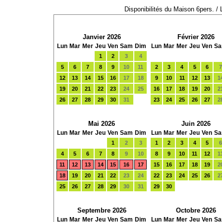
Disponibilités du Maison 6pers.
Janvier 2026
Février 2026
Lun
Mar
Mer
Jeu
Ven
Sam
Dim
Lun
Mar
Mer
Jeu
Ven
S
1
2
3
4
5
6
7
8
9
10
11
2
3
4
5
6
7
12
13
14
15
16
17
18
9
10
11
12
13
1
19
20
21
22
23
24
25
16
17
18
19
20
2
26
27
28
29
30
31
23
24
25
26
27
2
Mai 2026
Juin 2026
Lun
Mar
Mer
Jeu
Ven
Sam
Dim
Lun
Mar
Mer
Jeu
Ven
S
1
2
3
1
2
3
4
5
6
4
5
6
7
8
9
10
8
9
10
11
12
1
11
12
13
14
15
16
17
15
16
17
18
19
2
18
19
20
21
22
23
24
22
23
24
25
26
2
25
26
27
28
29
30
31
29
30
Septembre 2026
Octobre 2026
Lun
Mar
Mer
Jeu
Ven
Sam
Dim
Lun
Mar
Mer
Jeu
Ven
S