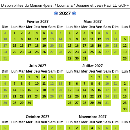
Disponibilités du Maison 4pers. / Locmaria / Josiane et Jean Paul LE GOFF
2027
Février 2027
Mars 2027
m
Dim
Lun
Mar
Mer
Jeu
Ven
Sam
Dim
Lun
Mar
Mer
Jeu
Ven
Sam
Dim
Lun
3
1
2
3
4
5
6
7
1
2
3
4
5
6
7
10
8
9
10
11
12
13
14
8
9
10
11
12
13
14
5
17
15
16
17
18
19
20
21
15
16
17
18
19
20
21
12
24
22
23
24
25
26
27
28
22
23
24
25
26
27
28
19
31
29
30
31
26
Juin 2027
Juillet 2027
m
Dim
Lun
Mar
Mer
Jeu
Ven
Sam
Dim
Lun
Mar
Mer
Jeu
Ven
Sam
Dim
Lun
2
1
2
3
4
5
6
1
2
3
4
9
7
8
9
10
11
12
13
5
6
7
8
9
10
11
2
16
14
15
16
17
18
19
20
12
13
14
15
16
17
18
9
23
21
22
23
24
25
26
27
19
20
21
22
23
24
25
16
30
28
29
30
26
27
28
29
30
31
23
30
Octobre 2027
Novembre 2027
m
Dim
Lun
Mar
Mer
Jeu
Ven
Sam
Dim
Lun
Mar
Mer
Jeu
Ven
Sam
Dim
Lun
5
1
2
3
1
2
3
4
5
6
7