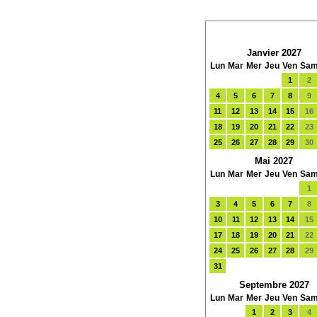
Janvier 2027
Lun
Mar
Mer
Jeu
Ven
Sa
1
2
4
5
6
7
8
9
11
12
13
14
15
16
18
19
20
21
22
23
25
26
27
28
29
30
Mai 2027
Lun
Mar
Mer
Jeu
Ven
Sa
1
3
4
5
6
7
8
10
11
12
13
14
15
17
18
19
20
21
22
24
25
26
27
28
29
31
Septembre 2027
Lun
Mar
Mer
Jeu
Ven
Sa
1
2
3
4