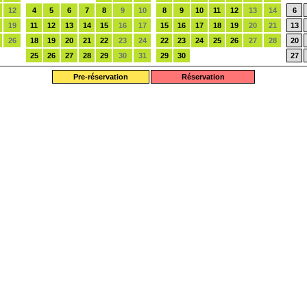
12
4
5
6
7
8
9
10
8
9
10
11
12
13
14
6
19
11
12
13
14
15
16
17
15
16
17
18
19
20
21
13
26
18
19
20
21
22
23
24
22
23
24
25
26
27
28
20
25
26
27
28
29
30
31
29
30
27
Pre-réservation
Réservation