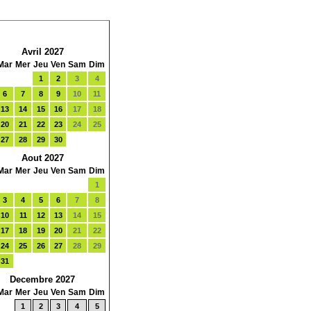
Avril 2027
Mar
Mer
Jeu
Ven
Sam
Dim
1
2
3
4
6
7
8
9
10
11
13
14
15
16
17
18
20
21
22
23
24
25
27
28
29
30
Aout 2027
Mar
Mer
Jeu
Ven
Sam
Dim
1
3
4
5
6
7
8
10
11
12
13
14
15
17
18
19
20
21
22
24
25
26
27
28
29
31
Decembre 2027
Mar
Mer
Jeu
Ven
Sam
Dim
1
2
3
4
5