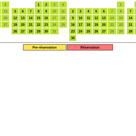
6
1
2
3
4
1
13
5
6
7
8
9
10
11
2
3
4
5
6
7
8
7
20
12
13
14
15
16
17
18
9
10
11
12
13
14
15
14
27
19
20
21
22
23
24
25
16
17
18
19
20
21
22
21
26
27
28
29
30
31
23
24
25
26
27
28
29
28
30
Pre-réservation
Réservation