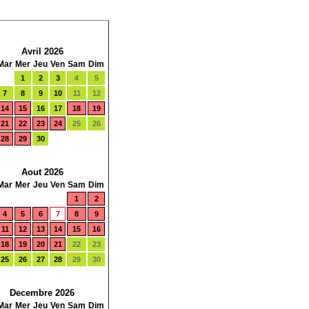
Avril 2026
Mar
Mer
Jeu
Ven
Sam
Dim
1
2
3
4
5
7
8
9
10
11
12
14
15
16
17
18
19
21
22
23
24
25
26
28
29
30
Aout 2026
Mar
Mer
Jeu
Ven
Sam
Dim
1
2
4
5
6
7
8
9
11
12
13
14
15
16
18
19
20
21
22
23
25
26
27
28
29
30
Decembre 2026
Mar
Mer
Jeu
Ven
Sam
Dim