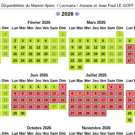
Disponibilités du Maison 4pers. / Locmaria / Josiane et Jean Paul LE GOFF
2026
Février 2026
Mars 2026
m
Dim
Lun
Mar
Mer
Jeu
Ven
Sam
Dim
Lun
Mar
Mer
Jeu
Ven
Sam
Dim
Lun
4
1
1
11
2
3
4
5
6
7
8
2
3
4
5
6
7
8
6
18
9
10
11
12
13
14
15
9
10
11
12
13
14
15
13
25
16
17
18
19
20
21
22
16
17
18
19
20
21
22
20
23
24
25
26
27
28
23
24
25
26
27
28
29
27
30
31
Juin 2026
Juillet 2026
m
Dim
Lun
Mar
Mer
Jeu
Ven
Sam
Dim
Lun
Mar
Mer
Jeu
Ven
Sam
Dim
Lun
3
1
2
3
4
5
6
7
1
2
3
4
5
10
8
9
10
11
12
13
14
6
7
8
9
10
11
12
3
17
15
16
17
18
19
20
21
13
14
15
16
17
18
19
10
24
22
23
24
25
26
27
28
20
21
22
23
24
25
26
17
31
29
30
27
28
29
30
31
24
31
Octobre 2026
Novembre 2026
m
Dim
Lun
Mar
Mer
Jeu
Ven
Sam
Dim
Lun
Mar
Mer
Jeu
Ven
Sam
Dim
Lun